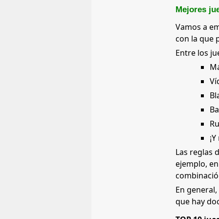
Mejores jue
Vamos a em
con la que 
Entre los j
Má
Ví
Bl
Ba
Ru
¡Y
Las reglas 
ejemplo, en
combinació
En general,
que hay doc