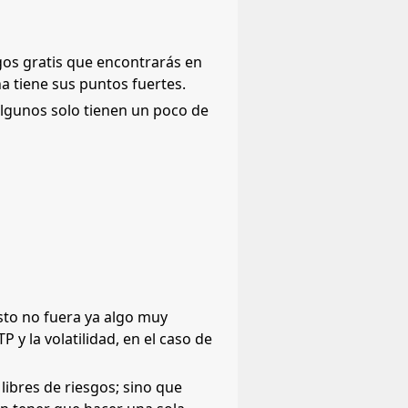
gos gratis que encontrarás en
a tiene sus puntos fuertes.
algunos solo tienen un poco de
esto no fuera ya algo muy
 y la volatilidad, en el caso de
libres de riesgos; sino que