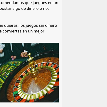
 recomendamos que juegues en un
apostar algo de dinero o no.
ue quieras, los juegos sin dinero
te conviertas en un mejor