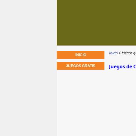
Inicio
Juegos g
INICIO
Juegos de 
JUEGOS GRATIS