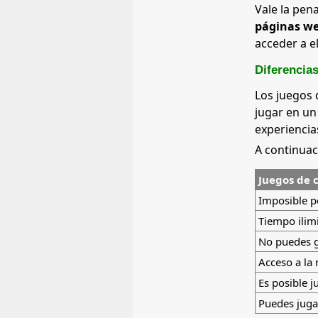
Vale la pena
páginas we
acceder a el
Diferencias
Los juegos 
jugar en un
experiencia
A continuac
Juegos de c
Imposible p
Tiempo ilim
No puedes g
Acceso a la
Es posible j
Puedes juga