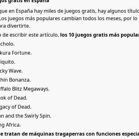
gos gratis en España
que en España hay miles de juegos gratis, hay algunos títu
Los juegos más populares cambian todos los meses, por lo
ra divertirte.
de escribir este artículo,
los 10 juegos gratis más popul
cholo.
kura Fortune.
iquito.
cky Wave.
shin Bonanza.
ffalo Blitz Megaways.
ok of Dead.
gacy of Dead.
nn and the Swirly Spin.
ng Africa.
se tratan de máquinas tragaperras con funciones especi